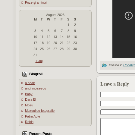
Poze şi amintiri
August 2026
M
T
W
T
F
S
S
1
2
3
4
5
6
7
8
9
10
11
12
13
14
15
16
17
18
19
20
21
22
23
24
25
26
27
28
29
30
31
« Jul
Posted in
Uncateg
Blogroll
Leave a Reply
a heart
andi moisescu
Baby
Dara El
Mosu
Muzeul de fotografie
Patru Acte
Robin
Recent Posts