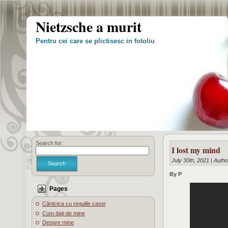
Nietzsche a murit
Pentru cei care se plictisesc in fotoliu
Search for:
I lost my mind
July 30th, 2021 | Auth
Search
By P
Pages
Cărticica cu regulile casei
Cum daţi de mine
Despre mine