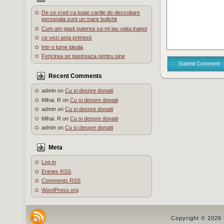
De ce cred ca toate cartile de dezvoltare
personala sunt un mare bullshit
Cum am gasit puterea sa-mi iau viata inapoi
ce vezi asta primesti
Intr-o lume ideala
Fericirea se pastreaza pentru sine
Submit Comment
Recent Comments
admin
on
Cu si despre donatii
Mihai. R
on
Cu si despre donatii
admin
on
Cu si despre donatii
Mihai. R
on
Cu si despre donatii
admin
on
Cu si despre donatii
Meta
Log in
Entries
RSS
Comments
RSS
WordPress.org
Copyright © 2026 