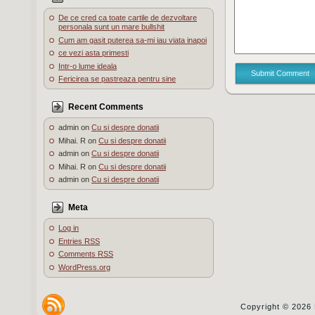
De ce cred ca toate cartile de dezvoltare
personala sunt un mare bullshit
Cum am gasit puterea sa-mi iau viata inapoi
ce vezi asta primesti
Intr-o lume ideala
Submit Comment
Fericirea se pastreaza pentru sine
Recent Comments
admin
on
Cu si despre donatii
Mihai. R
on
Cu si despre donatii
admin
on
Cu si despre donatii
Mihai. R
on
Cu si despre donatii
admin
on
Cu si despre donatii
Meta
Log in
Entries
RSS
Comments
RSS
WordPress.org
Copyright © 2026 