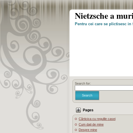
Nietzsche a muri
Pentru cei care se plictisesc in 
Search for:
Search
Pages
Cărticica cu regulile casei
Cum daţi de mine
Despre mine