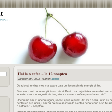
t
fotoliu
Hai la o cafea…la 12 noaptea
January 5th, 2023 | Author:
admin
Ocazional in viata mea mai apare cate un flacau plin de energie si flirt.
Sunt amuzanti pana ma plictisesc de ei. Pentru ca majoritatea au acelasi text uz
iubeste, m-am indragostit de tine, simt ca suntem suflete pereche etc etc”
Uneori ma amuz, uneori ii ignor, uneori ii pun la punct. Azi mi-a scris un tip cu
pentru ca are iubita, i-am zis ca nu o sa iesim la o cafea decat cand o sa fie s
o cafea la 12 noaptea?
Initial m-am simtit jignita. Apoi am inteles ca omul e plictisit si ca trebuie sa se