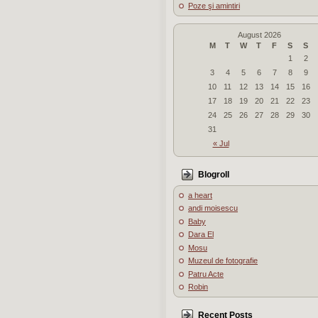
Poze şi amintiri
August 2026
M
T
W
T
F
S
S
1
2
3
4
5
6
7
8
9
10
11
12
13
14
15
16
17
18
19
20
21
22
23
24
25
26
27
28
29
30
31
« Jul
Blogroll
a heart
andi moisescu
Baby
Dara El
Mosu
Muzeul de fotografie
Patru Acte
Robin
Recent Posts