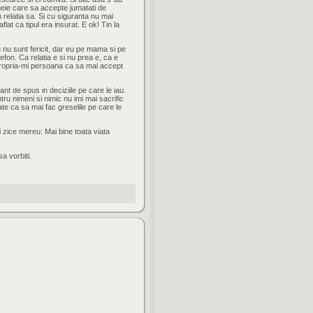
meie care sa accepte jumatati de
 relatia sa. Si cu siguranta nu mai
at ca tipul era insurat. E ok! Tin la
u nu sunt fericit, dar eu pe mama si pe
efon. Ca relatia e si nu prea e, ca e
 propria-mi persoana ca sa mai accept
ant de spus in deciziile pe care le iau.
ru nimeni si nimic nu imi mai sacrific
te ca sa mai fac greselile pe care le
 zice mereu: Mai bine toata viata
sa vorbiti.