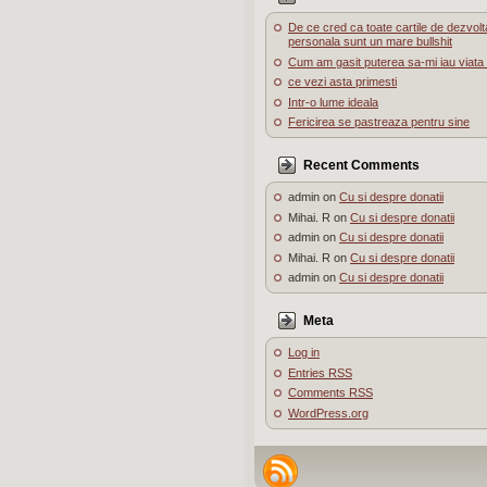
De ce cred ca toate cartile de dezvolt
personala sunt un mare bullshit
Cum am gasit puterea sa-mi iau viata 
ce vezi asta primesti
Intr-o lume ideala
Fericirea se pastreaza pentru sine
Recent Comments
admin
on
Cu si despre donatii
Mihai. R
on
Cu si despre donatii
admin
on
Cu si despre donatii
Mihai. R
on
Cu si despre donatii
admin
on
Cu si despre donatii
Meta
Log in
Entries
RSS
Comments
RSS
WordPress.org