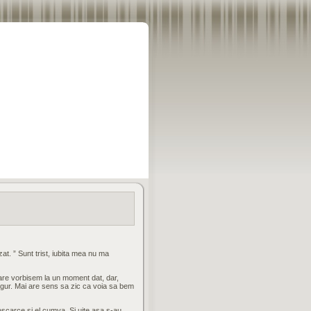
at. ” Sunt trist, iubita mea nu ma
 care vorbisem la un moment dat, dar,
ingur. Mai are sens sa zic ca voia sa bem
 descarce si el cumva. Si uite asa s-au