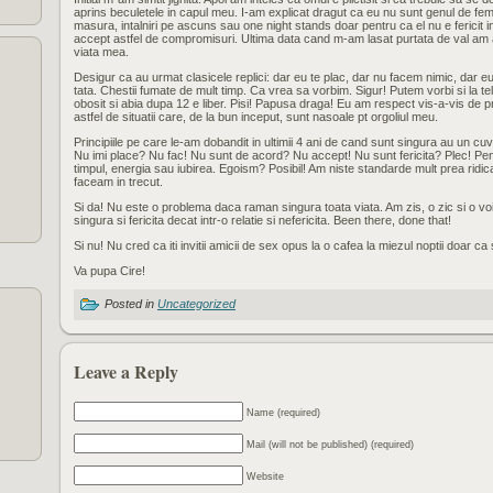
aprins beculetele in capul meu. I-am explicat dragut ca eu nu sunt genul de fe
masura, intalniri pe ascuns sau one night stands doar pentru ca el nu e fericit in
accept astfel de compromisuri. Ultima data cand m-am lasat purtata de val am afl
viata mea.
Desigur ca au urmat clasicele replici: dar eu te plac, dar nu facem nimic, dar e
tata. Chestii fumate de mult timp. Ca vrea sa vorbim. Sigur! Putem vorbi si la tel
obosit si abia dupa 12 e liber. Pisi! Papusa draga! Eu am respect vis-a-vis de
astfel de situatii care, de la bun inceput, sunt nasoale pt orgoliul meu.
Principiile pe care le-am dobandit in ultimii 4 ani de cand sunt singura au un cuv
Nu imi place? Nu fac! Nu sunt de acord? Nu accept! Nu sunt fericita? Plec! Pent
timpul, energia sau iubirea. Egoism? Posibil! Am niste standarde mult prea ridica
faceam in trecut.
Si da! Nu este o problema daca raman singura toata viata. Am zis, o zic si o voi
singura si fericita decat intr-o relatie si nefericita. Been there, done that!
Si nu! Nu cred ca iti invitii amicii de sex opus la o cafea la miezul noptii doar ca 
Va pupa Cire!
Posted in
Uncategorized
Leave a Reply
Name (required)
Mail (will not be published) (required)
Website