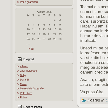
Poze şi amintiri
Tocmai din aces
oameni care sun
August 2026
M
T
W
T
F
S
S
lumina mai buna
1
2
care, surprinza
3
4
5
6
7
8
9
Habar nu am. P
10
11
12
13
14
15
16
cumva ma intris
17
18
19
20
21
22
23
bucure de viata
24
25
26
27
28
29
30
implicata.
31
Uneori mi se pa
« Jul
la profesori ca
varstei din bul
Blogroll
emotionala este
a heart
merg pe aceleas
andi moisescu
oameni cred ca 
Baby
Asa ca, dragii 
Dara El
asta si primesti
Mosu
Muzeul de fotografie
Va pupa Cire
Patru Acte
Robin
Posted in
U
Recent Posts