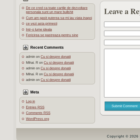
Leave a Re
De ce cred ca toate cartile de dezvoltare
personala sunt un mare bullshit
Cum am gasit puterea sa-mi iau viata inapoi
ce vezi asta primesti
Intr-o lume ideala
Fericirea se pastreaza pentru sine
Recent Comments
admin
on
Cu si despre donatii
Mihai. R
on
Cu si despre donatii
admin
on
Cu si despre donatii
Mihai. R
on
Cu si despre donatii
admin
on
Cu si despre donatii
Meta
Log in
Submit Comment
Entries
RSS
Comments
RSS
WordPress.org
Copyright © 2026 