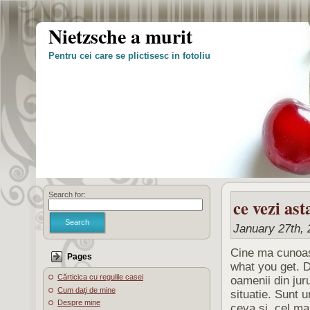
Nietzsche a murit
Pentru cei care se plictisesc in fotoliu
Search for:
ce vezi ast
Search
January 27th, 
Cine ma cunoast
Pages
what you get. 
Cărticica cu regulile casei
oamenii din juru
Cum daţi de mine
situatie. Sunt 
Despre mine
ceva si, cel ma