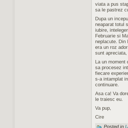
viata a pus st
sa le pastrez c
Dupa un inceput
neaparat totul s
iubire, inteleg
Februarie si Ma
neplacute. Din 
era un roz ador
sunt apreciata,
La un moment da
sa procesez int
fiecare experie
s-a intamplat i
continuare.
Asa ca! Va dore
le traiesc eu.
Va pup,
Cire
Posted in
U