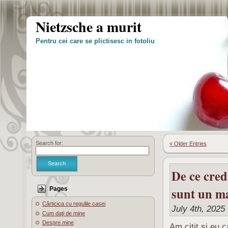
Nietzsche a murit
Pentru cei care se plictisesc in fotoliu
Search for:
« Older Entries
Search
De ce cred
sunt un ma
Pages
Cărticica cu regulile casei
July 4th, 2025 
Cum daţi de mine
Despre mine
Am citit si eu 