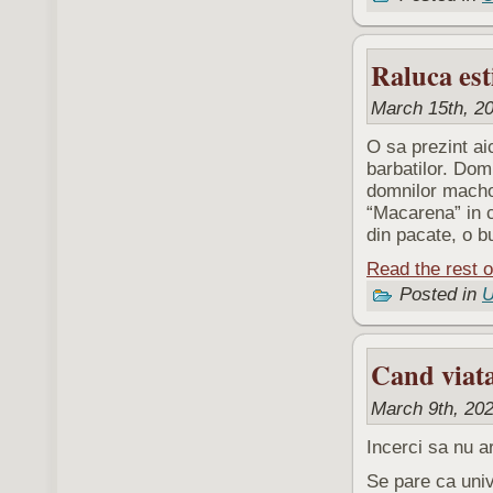
Raluca est
March 15th, 20
O sa prezint ai
barbatilor. Dom
domnilor macho 
“Macarena” in c
din pacate, o b
Read the rest o
Posted in
U
Cand viata
March 9th, 202
Incerci sa nu a
Se pare ca unive