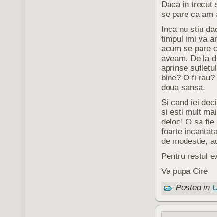
Daca in trecut 
se pare ca am a
Inca nu stiu da
timpul imi va a
acum se pare ca
aveam. De la dr
aprinse sufletul
bine? O fi rau
doua sansa.
Si cand iei deci
si esti mult ma
deloc! O sa fie
foarte incantata
de modestie, au
Pentru restul e
Va pupa Cire
Posted in
U