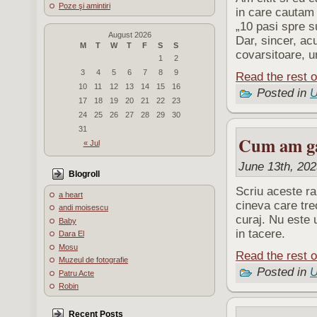
Poze şi amintiri
in care cautam 
„10 pasi spre s
August 2026
Dar, sincer, ac
M
T
W
T
F
S
S
covarsitoare, u
1
2
3
4
5
6
7
8
9
Read the rest o
10
11
12
13
14
15
16
Posted in
U
17
18
19
20
21
22
23
24
25
26
27
28
29
30
31
Cum am gas
« Jul
June 13th, 202
Blogroll
Scriu aceste ra
a heart
cineva care tre
andi moisescu
curaj. Nu este 
Baby
in tacere.
Dara El
Mosu
Read the rest o
Muzeul de fotografie
Posted in
U
Patru Acte
Robin
Recent Posts