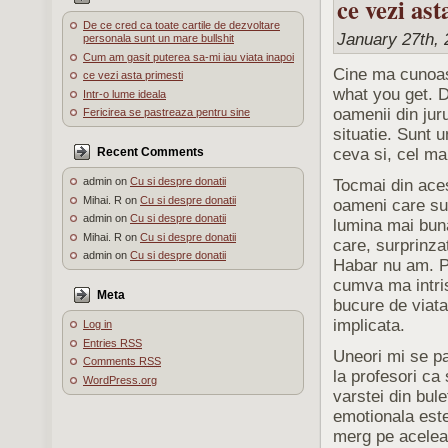
ce vezi ast
De ce cred ca toate cartile de dezvoltare
January 27th, 
personala sunt un mare bullshit
Cum am gasit puterea sa-mi iau viata inapoi
Cine ma cunoast
ce vezi asta primesti
what you get. 
Intr-o lume ideala
oamenii din juru
Fericirea se pastreaza pentru sine
situatie. Sunt 
Recent Comments
ceva si, cel ma
admin
on
Cu si despre donatii
Tocmai din aces
Mihai. R
on
Cu si despre donatii
oameni care sun
admin
on
Cu si despre donatii
lumina mai buna
Mihai. R
on
Cu si despre donatii
care, surprinza
admin
on
Cu si despre donatii
Habar nu am. P
cumva ma intris
Meta
bucure de viata
implicata.
Log in
Entries
RSS
Uneori mi se pa
Comments
RSS
la profesori ca
WordPress.org
varstei din bul
emotionala este
merg pe aceleas