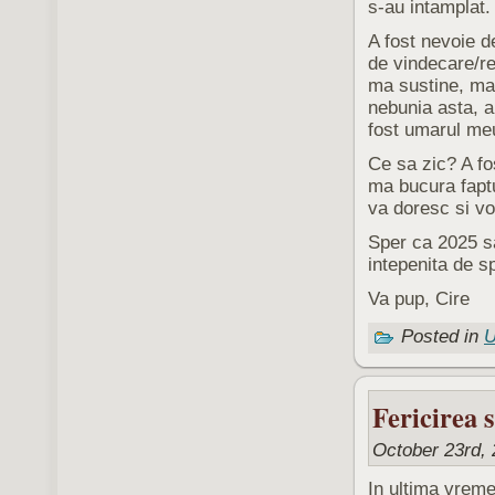
s-au intamplat.
A fost nevoie d
de vindecare/r
ma sustine, ma
nebunia asta, 
fost umarul meu
Ce sa zic? A fo
ma bucura faptul
va doresc si vo
Sper ca 2025 sa
intepenita de 
Va pup, Cire
Posted in
U
Fericirea 
October 23rd, 
In ultima vreme