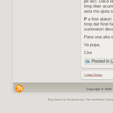
pe aici. Daca l
timp liber acum 
asta ma ajuta 
P
a fost alatur
timp dat fiind 
sustinatori devo
Pana una alta v
Va pupa,
Cire
Posted in
U
« Older Entries
Copyright © 2026 
Blog System by Wordpress.org - Free WordPress Them