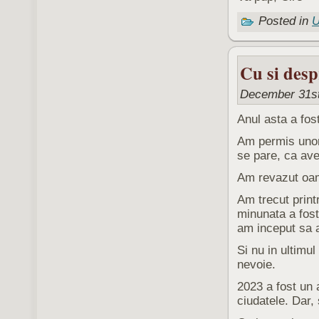
Posted in
U
Cu si desp
December 31st
Anul asta a fos
Am permis unor
se pare, ca av
Am revazut oam
Am trecut print
minunata a fost
am inceput sa a
Si nu in ultimu
nevoie.
2023 a fost un 
ciudatele. Dar,