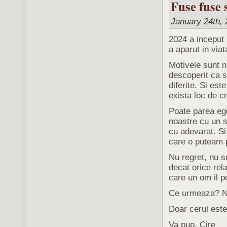
Fuse fuse 
January 24th, 
2024 a inceput
a aparut in via
Motivele sunt n
descoperit ca su
diferite. Si est
exista loc de c
Poate parea ego
noastre cu un s
cu adevarat. Si
care o puteam 
Nu regret, nu s
decat orice rel
care un om il p
Ce urmeaza? Nu 
Doar cerul este 
Va pup, Cire