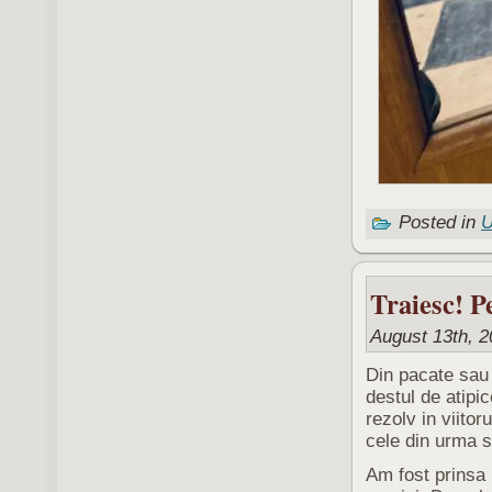
Posted in
U
Traiesc! P
August 13th, 2
Din pacate sau d
destul de atipi
rezolv in viito
cele din urma s
Am fost prinsa 